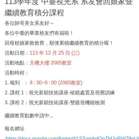
113學年度 中臺視光系 系友會回娘家暨
繼續教育積分課程
各位帥哥美女系友好～
各位中臺的畢業校友們有福啦！
回母校娘家敘敘舊，順便累積繼續教育的積分喔！
活動日期：
113 年 12 月 25 日 (三)
活動地點：
天機大樓 2065教室
活動時程：
1. 報到 ：
8 : 30~9 : 00 (2065教室)
2. 課程 1：視光新穎技術講座-稜鏡處置及視覺訓練
3. 課程 2：視光新穎技術講座-雙眼視機能檢測
繼續教育點數申請中...
報名網址
:
https://docs.google.com/forms/d/1SSamhdQoZMJuRW79g