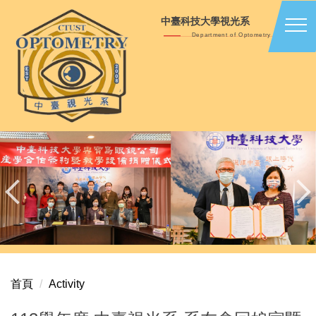
跳
中臺科技大學視光系
到
Department of Optometry
主
要
內
容
區
首頁
Activity