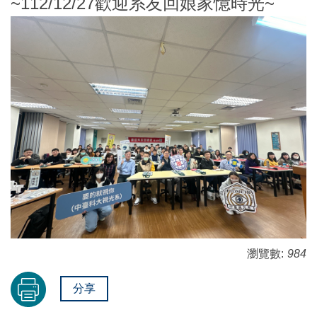
~112/12/27歡迎系友回娘家憶時光~
瀏覽數:
984
分享