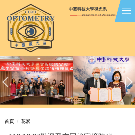
跳
中臺科技大學視光系
到
Department of Optometry
主
要
內
容
區
首頁
花絮