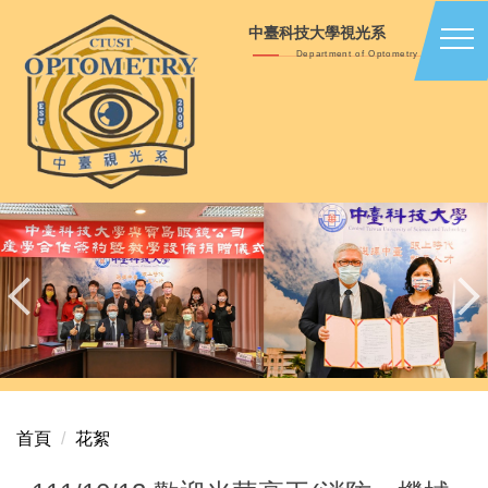
跳
中臺科技大學視光系
到
Department of Optometry
主
要
內
容
區
首頁
花絮