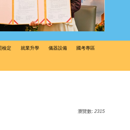
照檢定
就業升學
儀器設備
國考專區
瀏覽數:
2315