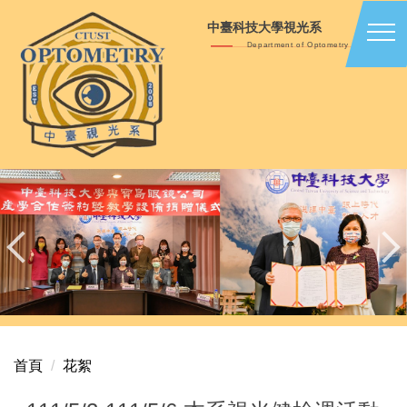
跳
中臺科技大學視光系
到
Department of Optometry
主
要
內
容
區
首頁
花絮