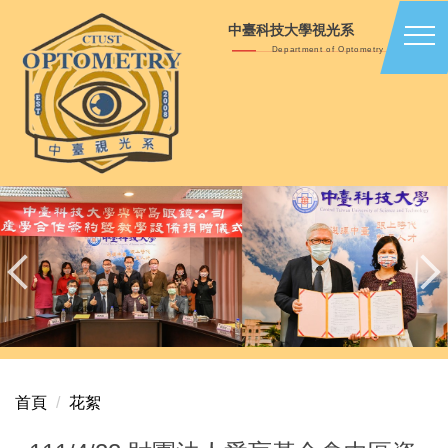
跳
中臺科技大學視光系
到
Department of Optometry
主
要
內
容
區
首頁
花絮