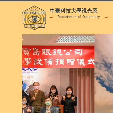
跳
中臺科技大學視光系
到
主
Department of Optometry
要
內
容
區