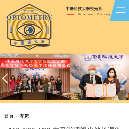
跳
中臺科技大學視光系
到
Department of Optometry
主
要
內
容
區
首頁
花絮