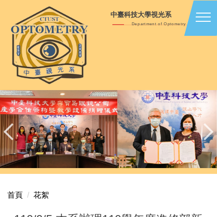
跳
中臺科技大學視光系
到
Department of Optometry
主
要
內
容
區
首頁
花絮