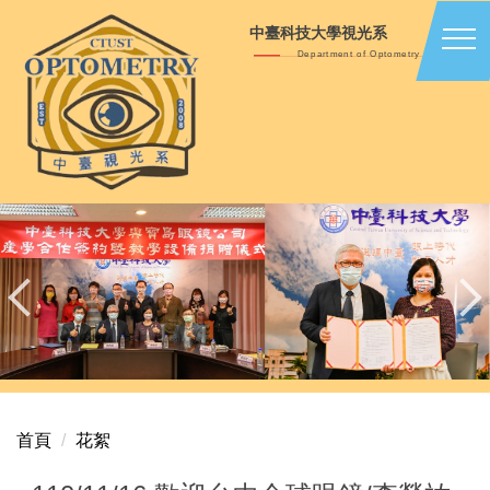
跳
中臺科技大學視光系
到
Department of Optometry
主
要
內
容
區
首頁
花絮